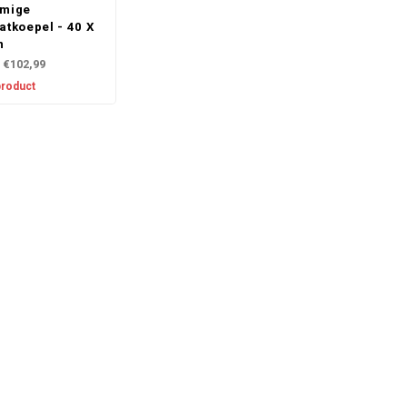
rmige
atkoepel - 40 X
m
€102,99
product