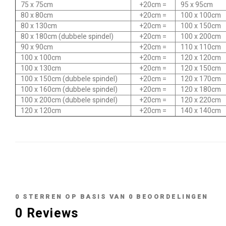
75 x 75cm
+20cm =
95 x 95cm
80 x 80cm
+20cm =
100 x 100cm
80 x 130cm
+20cm =
100 x 150cm
80 x 180cm (dubbele spindel)
+20cm =
100 x 200cm
90 x 90cm
+20cm =
110 x 110cm
100 x 100cm
+20cm =
120 x 120cm
100 x 130cm
+20cm =
120 x 150cm
100 x 150cm (dubbele spindel)
+20cm =
120 x 170cm
100 x 160cm (dubbele spindel)
+20cm =
120 x 180cm
100 x 200cm (dubbele spindel)
+20cm =
120 x 220cm
120 x 120cm
+20cm =
140 x 140cm
0
STERREN OP BASIS VAN
0
BEOORDELINGEN
0
Reviews