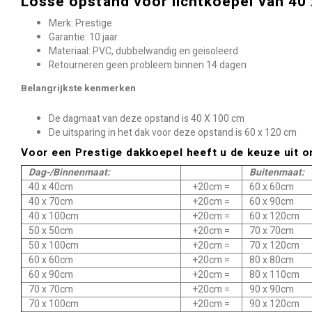
Losse opstand voor lichtkoepel van 40
Merk: Prestige
Garantie: 10 jaar
Materiaal: PVC, dubbelwandig en geisoleerd
Retourneren geen probleem binnen 14 dagen
Belangrijkste kenmerken
De dagmaat van deze opstand is 40 X 100 cm
De uitsparing in het dak voor deze opstand is 60 x 120 cm
Voor een Prestige dakkoepel heeft u de keuze uit 
Dag-/Binnenmaat:
Buitenmaat:
40 x 40cm
+20cm =
60 x 60cm
40 x 70cm
+20cm =
60 x 90cm
40 x 100cm
+20cm =
60 x 120cm
50 x 50cm
+20cm =
70 x 70cm
50 x 100cm
+20cm =
70 x 120cm
60 x 60cm
+20cm =
80 x 80cm
60 x 90cm
+20cm =
80 x 110cm
70 x 70cm
+20cm =
90 x 90cm
70 x 100cm
+20cm =
90 x 120cm