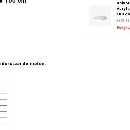
 x 100 cm
Bolvo
Acryla
100 c
€175,33
Bekijk 
onderstaande maten: