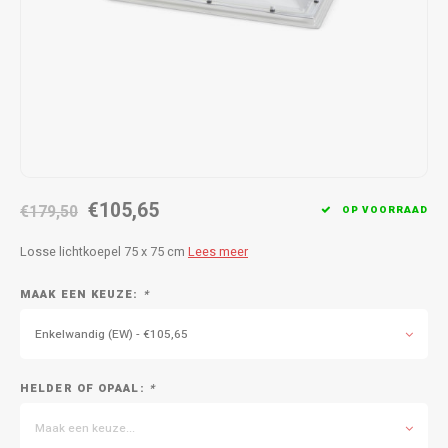
€105,65
€179,50
OP VOORRAAD
Losse lichtkoepel 75 x 75 cm
Lees meer
MAAK EEN KEUZE:
*
Enkelwandig (EW) - €105,65
HELDER OF OPAAL:
*
Maak een keuze...